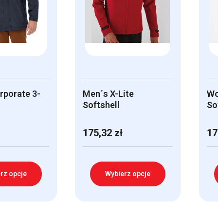
rporate 3-
Men´s X-Lite
Wo
Softshell
So
175,32
zł
17
rz opcje
Wybierz opcje
Ten
Te
produkt
pr