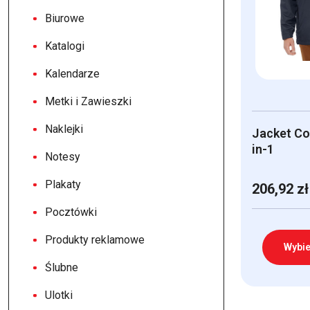
Biurowe
Katalogi
Kalendarze
Metki i Zawieszki
Naklejki
Jacket Co
in-1
Notesy
Plakaty
206,92
zł
Pocztówki
Produkty reklamowe
Wybie
Ślubne
Ten
Ulotki
produkt