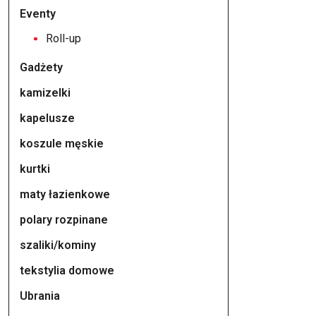
ma
Eventy
wiele
Roll-up
wariantów.
Gadżety
Opcje
można
kamizelki
wybrać
kapelusze
na
koszule męskie
stronie
produktu
kurtki
maty łazienkowe
polary rozpinane
szaliki/kominy
tekstylia domowe
Ubrania