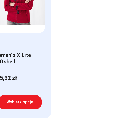
men´s X-Lite
ftshell
5,32
zł
Wybierz opcje
n
odukt