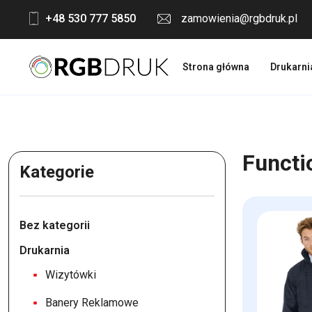
Skip
+48 530 777 5850
zamowienia@rgbdruk.pl
to
content
Strona główna
Drukarni
Functi
Kategorie
Bez kategorii
Drukarnia
Wizytówki
Banery Reklamowe