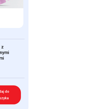
 z
onymi
mi
daj do
szyka