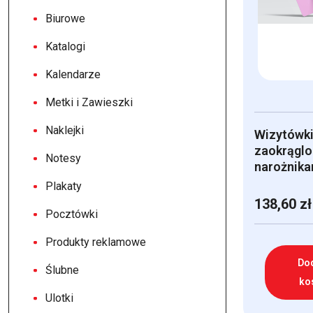
Biurowe
Katalogi
Kalendarze
Metki i Zawieszki
Naklejki
Wizytówki
zaokrągl
Notesy
narożnika
Plakaty
138,60
zł
Pocztówki
Produkty reklamowe
Do
Ślubne
ko
Ulotki