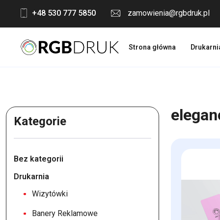
Skip
+48 530 777 5850
zamowienia@rgbdruk.pl
to
content
Strona główna
Drukarni
elegan
Kategorie
Bez kategorii
Drukarnia
Wizytówki
Banery Reklamowe