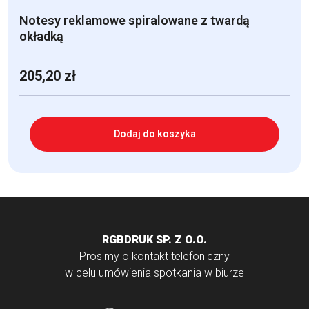
Notesy reklamowe spiralowane z twardą
okładką
205,20
zł
Dodaj do koszyka
RGBDRUK SP. Z O.O.
Prosimy o kontakt telefoniczny
w celu umówienia spotkania w biurze