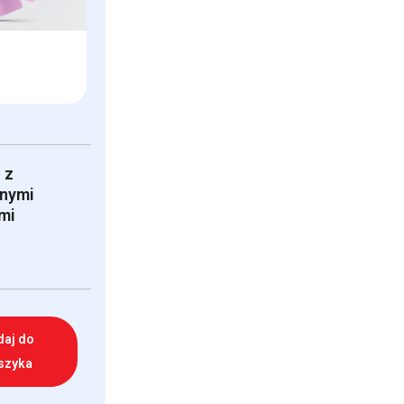
 z
onymi
mi
daj do
szyka