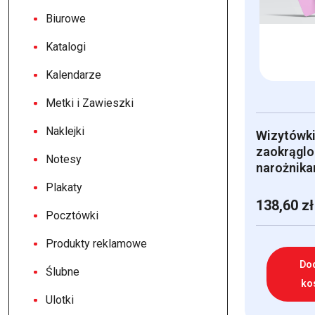
Biurowe
Katalogi
Kalendarze
Metki i Zawieszki
Naklejki
Wizytówki
zaokrągl
Notesy
narożnika
Plakaty
138,60
zł
Pocztówki
Produkty reklamowe
Do
Ślubne
ko
Ulotki