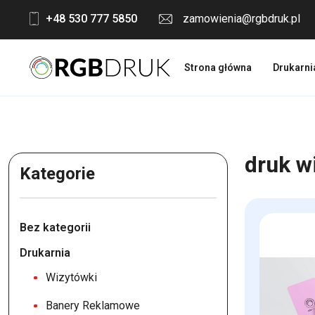
Skip
+48 530 777 5850
zamowienia@rgbdruk.pl
to
content
Strona główna
Drukarni
druk w
Kategorie
Bez kategorii
Drukarnia
Wizytówki
Banery Reklamowe