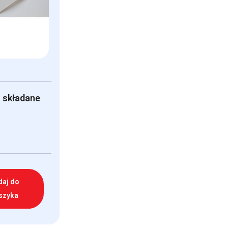
 składane
daj do
szyka