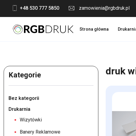
Skip
+48 530 777 5850
zamowienia@rgbdruk.pl
to
content
Strona główna
Drukarni
druk w
Kategorie
Bez kategorii
Drukarnia
Wizytówki
Banery Reklamowe