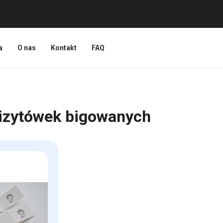
a
O nas
Kontakt
FAQ
izytówek bigowanych