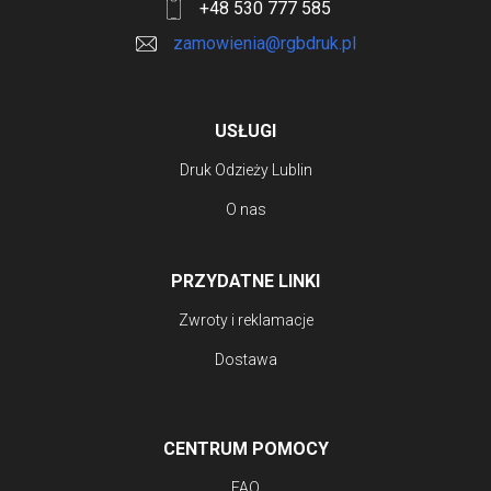
+48 530 777 585
na
zamowienia@rgbdruk.pl
stronie
produktu
USŁUGI
Druk Odzieży Lublin
O nas
PRZYDATNE LINKI
Zwroty i reklamacje
Dostawa
CENTRUM POMOCY
FAQ