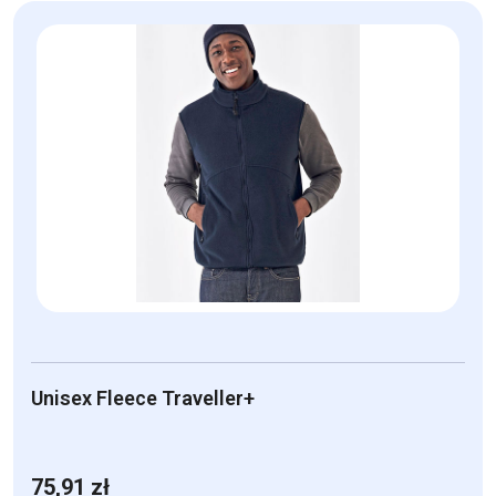
produkt
ma
wiele
wariantów.
Opcje
można
wybrać
na
stronie
produktu
Unisex Fleece Traveller+
75,91
zł