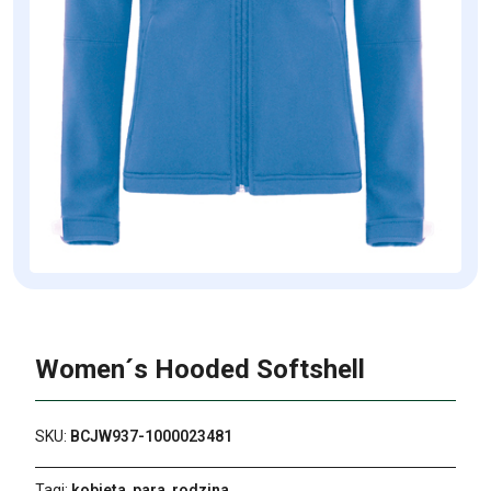
Women´s Hooded Softshell
SKU:
BCJW937-1000023481
Tagi:
kobieta
,
para
,
rodzina