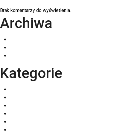
Brak komentarzy do wyświetlenia.
Archiwa
grudzień 2025
listopad 2025
październik 2025
Kategorie
Eventy
Kalendarze
Nadruki na odzieży
Odzież
Papiery
Rodzaje Druku