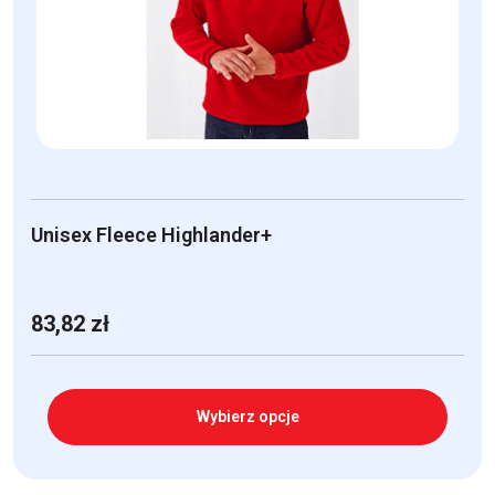
wybrać
na
stronie
produktu
Unisex Fleece Highlander+
83,82
zł
Wybierz opcje
Ten