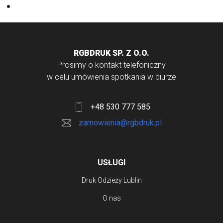
Torby bawełniane
RGBDRUK SP. Z O.O.
Prosimy o kontakt telefoniczny
w celu umówienia spotkania w biurze
+48 530 777 585
zamowienia@rgbdruk.pl
USŁUGI
Druk Odzieży Lublin
O nas