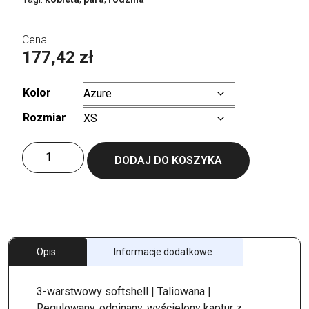
177,42
zł
Kolor
Rozmiar
Wyczyść
ilość
DODAJ DO KOSZYKA
Women
´s
Hooded
Softshell
Opis
Informacje dodatkowe
3-warstwowy softshell | Taliowana |
Regulowany, odpinany, wyścielony kaptur z