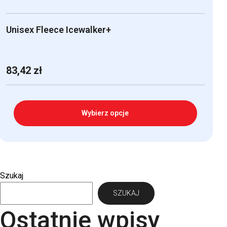
Unisex Fleece Icewalker+
83,42
zł
Wybierz opcje
Ten
produkt
ma
Szukaj
wiele
SZUKAJ
wariantów.
Opcje
Ostatnie wpisy
można