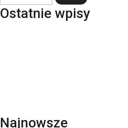
Ostatnie wpisy
Papier Pergraphica – papier niepowlekany
premium do druku
Torba bawełniana z kieszonką na matę – wygoda i
styl w jednym produkcie
Kartki świąteczne dla firm – jaki papier i
uszlachetnienia wybrać? | RGB Druk
Rodzaje papieru do druku – Kompletny przewodnik
po podłożach | RGB Druk
Kalendarze firmowe 2026 – trójdzielne,
spiralowane i biurkowe. Jak wybrać najlepszy dla
swojej firmy?
Najnowsze