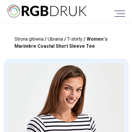
Skip
to
content
Strona główna
/
Ubrania
/
T-shirty
/ Women´s
Marinière Coastal Short Sleeve Tee