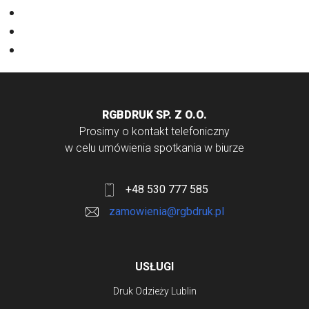
Papiery
Rodzaje Druku
Torby bawełniane
RGBDRUK SP. Z O.O.
Prosimy o kontakt telefoniczny
w celu umówienia spotkania w biurze
+48 530 777 585
zamowienia@rgbdruk.pl
USŁUGI
Druk Odzieży Lublin