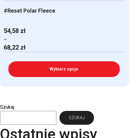
#Reset Polar Fleece
54,58
zł
–
Zakres
68,22
zł
cen:
od
54,58 zł
Wybierz opcje
do
68,22 zł
Ten
produkt
ma
Szukaj
wiele
SZUKAJ
wariantów.
Opcje
Ostatnie wpisy
można