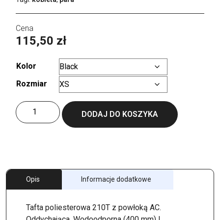
115,50
zł
Kolor
Rozmiar
Wyczyść
ilość
DODAJ DO KOSZYKA
Women
´s
Jacket
Trooper
Opis
Informacje dodatkowe
Tafta poliesterowa 210T z powłoką AC.
Oddychająca. Wodoodporna (400 mm) |