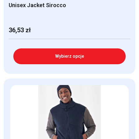
Unisex Jacket Sirocco
36,53
zł
Wybierz opcje
Ten
produkt
ma
wiele
wariantów.
Opcje
można
wybrać