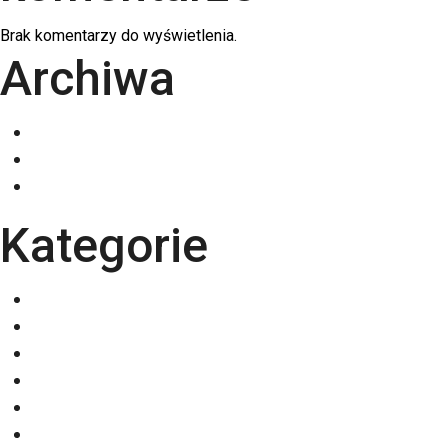
Brak komentarzy do wyświetlenia.
Archiwa
grudzień 2025
listopad 2025
październik 2025
Kategorie
Eventy
Kalendarze
Nadruki na odzieży
Odzież
Papiery
Rodzaje Druku