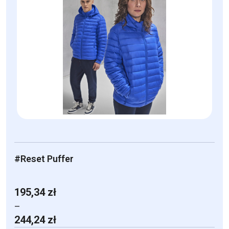
wiele
wariantów.
Opcje
można
wybrać
na
stronie
produktu
#Reset Puffer
195,34
zł
–
Zakres
244,24
zł
cen: