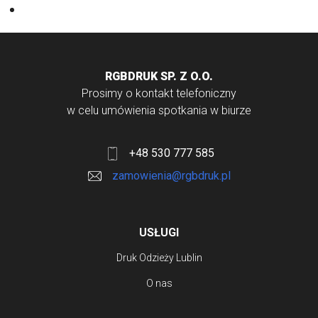
Torby bawełniane
RGBDRUK SP. Z O.O.
Prosimy o kontakt telefoniczny
w celu umówienia spotkania w biurze
+48 530 777 585
zamowienia@rgbdruk.pl
USŁUGI
Druk Odzieży Lublin
O nas