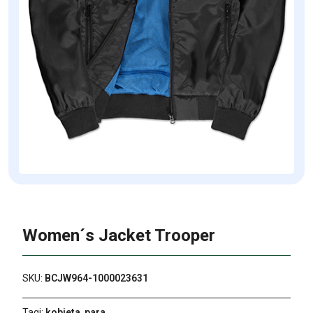
Women´s Jacket Trooper
SKU:
BCJW964-1000023631
Tagi:
kobieta
,
para