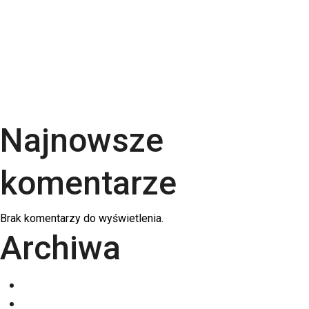
uszlachetnienia wybrać? | RGB Druk
Rodzaje papieru do druku – Kompletny przewodnik
po podłożach | RGB Druk
Kalendarze firmowe 2026 – trójdzielne,
spiralowane i biurkowe. Jak wybrać najlepszy dla
swojej firmy?
Najnowsze
komentarze
Brak komentarzy do wyświetlenia.
Archiwa
grudzień 2025
listopad 2025