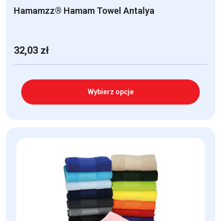
Hamamzz® Hamam Towel Antalya
32,03
zł
Wybierz opcje
Ten
produkt
ma
wiele
wariantów.
Opcje
można
wybrać