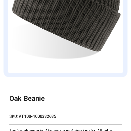
Oak Beanie
SKU:
AT100-1000332635
Tagów:
akcesoria
,
Akcesoria na śnieg i mróz
,
Atlantis