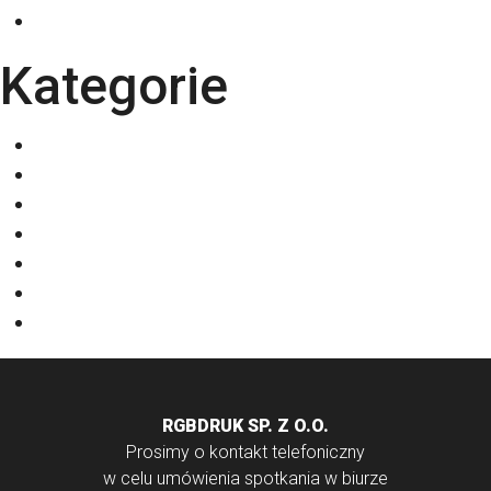
październik 2025
Kategorie
Eventy
Kalendarze
Nadruki na odzieży
Odzież
Papiery
Rodzaje Druku
Torby bawełniane
RGBDRUK SP. Z O.O.
Prosimy o kontakt telefoniczny
w celu umówienia spotkania w biurze