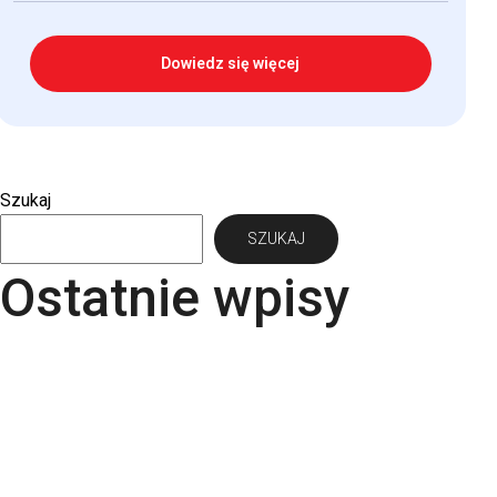
Dowiedz się więcej
Szukaj
SZUKAJ
Ostatnie wpisy
Papier Pergraphica – papier niepowlekany
premium do druku
Torba bawełniana z kieszonką na matę – wygoda i
styl w jednym produkcie
Kartki świąteczne dla firm – jaki papier i