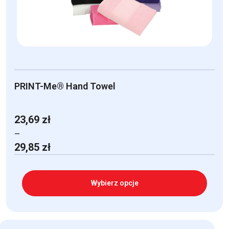
na
stronie
produktu
PRINT-Me® Hand Towel
23,69
zł
–
Zakres
29,85
zł
cen:
od
23,69 zł
Wybierz opcje
do
29,85 zł
Ten
produkt