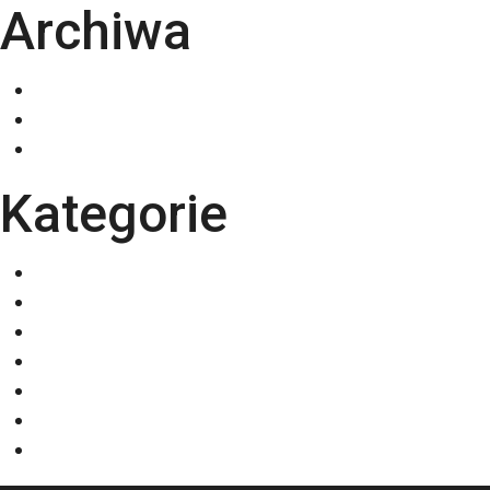
Archiwa
grudzień 2025
listopad 2025
październik 2025
Kategorie
Eventy
Kalendarze
Nadruki na odzieży
Odzież
Papiery
Rodzaje Druku
Torby bawełniane