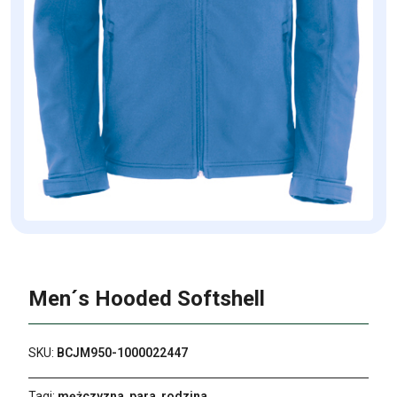
Men´s Hooded Softshell
SKU:
BCJM950-1000022447
Tagi:
mężczyzna
,
para
,
rodzina