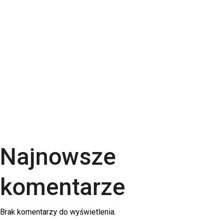
premium do druku
Torba bawełniana z kieszonką na matę – wygoda i
styl w jednym produkcie
Kartki świąteczne dla firm – jaki papier i
uszlachetnienia wybrać? | RGB Druk
Rodzaje papieru do druku – Kompletny przewodnik
po podłożach | RGB Druk
Kalendarze firmowe 2026 – trójdzielne,
spiralowane i biurkowe. Jak wybrać najlepszy dla
swojej firmy?
Najnowsze
komentarze
Brak komentarzy do wyświetlenia.