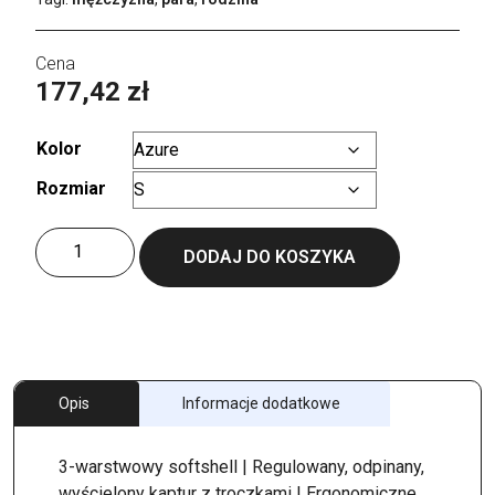
177,42
zł
Kolor
Rozmiar
Wyczyść
ilość
DODAJ DO KOSZYKA
Men
´s
Hooded
Softshell
Opis
Informacje dodatkowe
3-warstwowy softshell | Regulowany, odpinany,
wyścielony kaptur z troczkami | Ergonomiczne