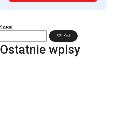
Szukaj
SZUKAJ
Ostatnie wpisy
Papier Pergraphica – papier niepowlekany
premium do druku
Torba bawełniana z kieszonką na matę – wygoda i
styl w jednym produkcie
Kartki świąteczne dla firm – jaki papier i
uszlachetnienia wybrać? | RGB Druk
Rodzaje papieru do druku – Kompletny przewodnik
po podłożach | RGB Druk