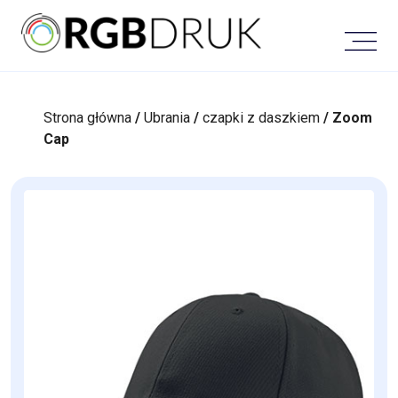
Skip
to
content
Strona główna
/
Ubrania
/
czapki z daszkiem
/ Zoom
Cap