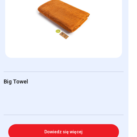
Opcje
można
wybrać
na
stronie
produktu
Big Towel
Dowiedz się więcej