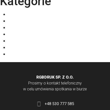
Kategorie
Eventy
Kalendarze
Nadruki na odzieży
Odzież
Papiery
Rodzaje Druku
Torby bawełniane
RGBDRUK SP. Z O.O.
Prosimy o kontakt telefoniczny
w celu umówienia spotkania w biurze
+48 530 777 585