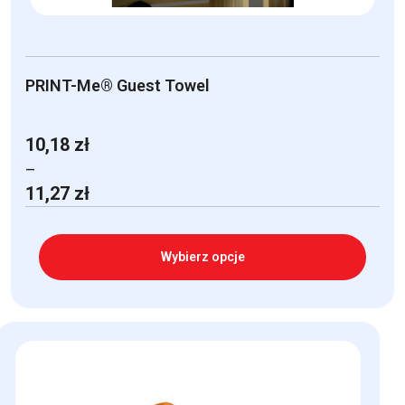
PRINT-Me® Guest Towel
10,18
zł
–
Zakres
11,27
zł
cen:
od
10,18 zł
Wybierz opcje
do
11,27 zł
Ten
produkt
ma
wiele
wariantów.