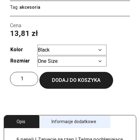
Tag:
akcesoria
13,81
zł
Kolor
Rozmiar
Wyczyść
ilość
DODAJ DO KOSZYKA
Zoom
Cap
Opis
Informacje dodatkowe
6 paneli | Zapięcie na rzep | Taśma pochłaniająca