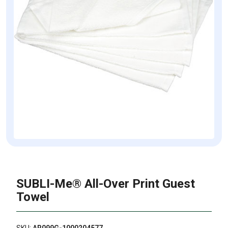
SUBLI-Me® All-Over Print Guest
Towel
SKU:
AR099G-1000204577