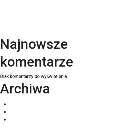
po podłożach | RGB Druk
Kalendarze firmowe 2026 – trójdzielne,
spiralowane i biurkowe. Jak wybrać najlepszy dla
swojej firmy?
Najnowsze
komentarze
Brak komentarzy do wyświetlenia.
Archiwa
grudzień 2025
listopad 2025
październik 2025