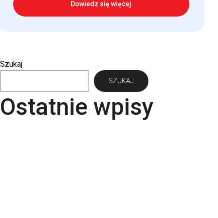
Dowiedz się więcej
Szukaj
SZUKAJ
Ostatnie wpisy
Papier Pergraphica – papier niepowlekany
premium do druku
Torba bawełniana z kieszonką na matę – wygoda i
styl w jednym produkcie
Kartki świąteczne dla firm – jaki papier i
uszlachetnienia wybrać? | RGB Druk
Rodzaje papieru do druku – Kompletny przewodnik