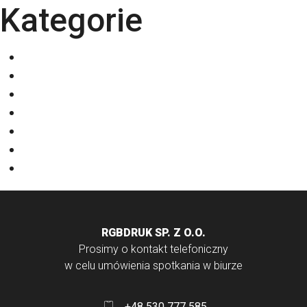
Kategorie
Eventy
Kalendarze
Nadruki na odzieży
Odzież
Papiery
Rodzaje Druku
Torby bawełniane
RGBDRUK SP. Z O.O.
Prosimy o kontakt telefoniczny
w celu umówienia spotkania w biurze
+48 530 777 585