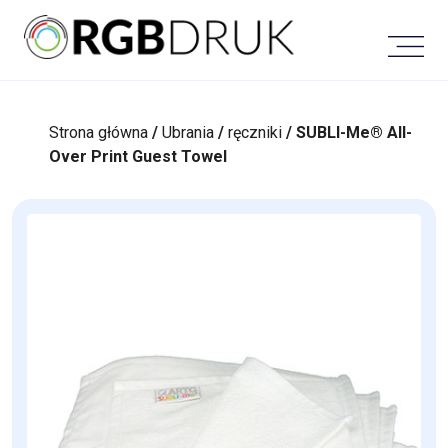
Skip
to
content
Strona główna
/
Ubrania
/
ręczniki
/ SUBLI-Me® All-
Over Print Guest Towel