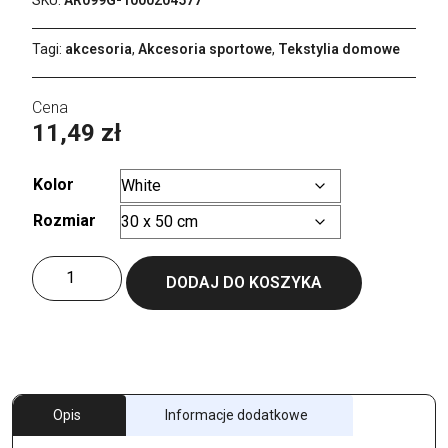
Tagi:
akcesoria
,
Akcesoria sportowe
,
Tekstylia domowe
11,49
zł
Kolor
Rozmiar
Wyczyść
ilość
DODAJ DO KOSZYKA
SUBLI-
Me®
All-
Over
Print
Guest
Opis
Informacje dodatkowe
Towel