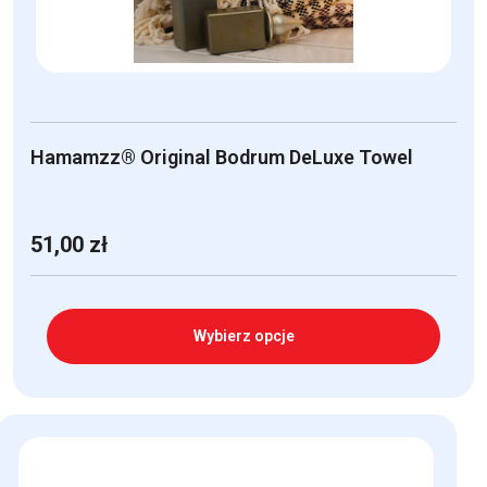
Hamamzz® Original Bodrum DeLuxe Towel
51,00
zł
Wybierz opcje
Ten
produkt
ma
wiele