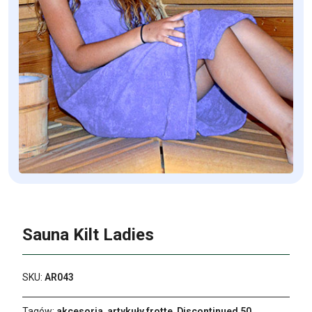
Sauna Kilt Ladies
SKU:
AR043
Tagów:
akcesoria
,
artykuły frotte
,
Discontinued 50