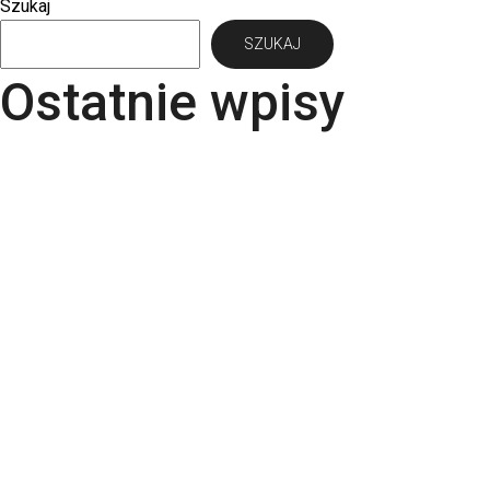
Szukaj
SZUKAJ
Ostatnie wpisy
Papier Pergraphica – papier niepowlekany
premium do druku
Torba bawełniana z kieszonką na matę – wygoda i
styl w jednym produkcie
Kartki świąteczne dla firm – jaki papier i
uszlachetnienia wybrać? | RGB Druk
Rodzaje papieru do druku – Kompletny przewodnik
po podłożach | RGB Druk
Kalendarze firmowe 2026 – trójdzielne,
spiralowane i biurkowe. Jak wybrać najlepszy dla
swojej firmy?