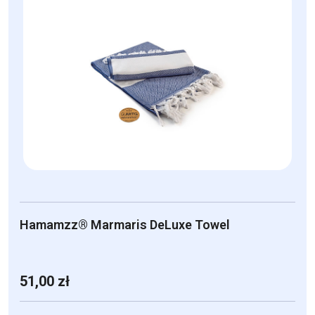
wiele
wariantów.
Opcje
można
wybrać
na
stronie
produktu
Hamamzz® Marmaris DeLuxe Towel
51,00
zł