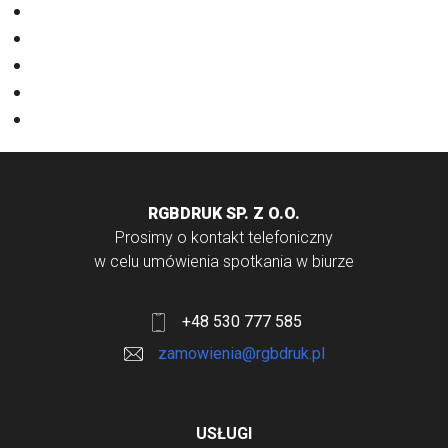
Nadruki na odzieży
Odzież
Papiery
Rodzaje Druku
Torby bawełniane
RGBDRUK SP. Z O.O.
Prosimy o kontakt telefoniczny
w celu umówienia spotkania w biurze
+48 530 777 585
zamowienia@rgbdruk.pl
USŁUGI