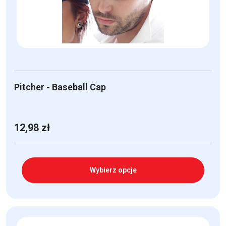
Pitcher - Baseball Cap
12,98
zł
Wybierz opcje
Ten
produkt
ma