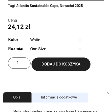
Tagi:
Atlantis Sustainable Caps
,
Nowości 2025
24,12
zł
Kolor
Rozmiar
Wyczyść
ilość
DODAJ DO KOSZYKA
Gear-
S
Cap
Opis
Informacje dodatkowe
Poliester pochodzący z recyklingu | Zapięcie na