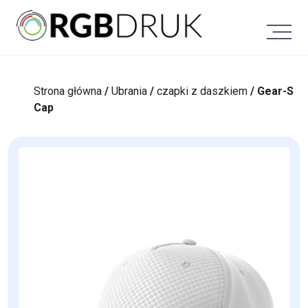
Skip
to
content
Strona główna
/
Ubrania
/
czapki z daszkiem
/ Gear-S
Cap