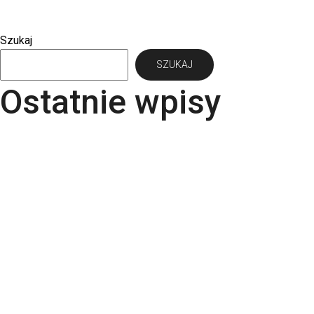
Szukaj
SZUKAJ
Ostatnie wpisy
Papier Pergraphica – papier niepowlekany
premium do druku
Torba bawełniana z kieszonką na matę – wygoda i
styl w jednym produkcie
Kartki świąteczne dla firm – jaki papier i
uszlachetnienia wybrać? | RGB Druk
Rodzaje papieru do druku – Kompletny przewodnik
po podłożach | RGB Druk
Kalendarze firmowe 2026 – trójdzielne,
spiralowane i biurkowe. Jak wybrać najlepszy dla