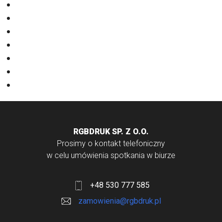
Eventy
Kalendarze
Nadruki na odzieży
Odzież
Papiery
Rodzaje Druku
Torby bawełniane
RGBDRUK SP. Z O.O.
Prosimy o kontakt telefoniczny
w celu umówienia spotkania w biurze
+48 530 777 585
zamowienia@rgbdruk.pl