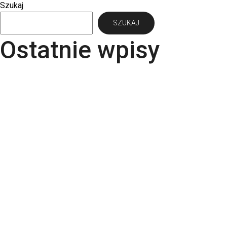
Szukaj
wiele
SZUKAJ
wariantów.
Opcje
Ostatnie wpisy
można
wybrać
Papier Pergraphica – papier niepowlekany
na
premium do druku
stronie
Torba bawełniana z kieszonką na matę – wygoda i
produktu
styl w jednym produkcie
Kartki świąteczne dla firm – jaki papier i
uszlachetnienia wybrać? | RGB Druk
Rodzaje papieru do druku – Kompletny przewodnik
po podłożach | RGB Druk
Kalendarze firmowe 2026 – trójdzielne,
spiralowane i biurkowe. Jak wybrać najlepszy dla
swojej firmy?