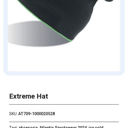
Extreme Hat
SKU:
AT709-1000020528
Tagi:
akcesoria
,
Atlantis Sportswear 2024
,
icy cold