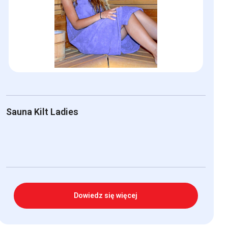
można
wybrać
na
stronie
produktu
Sauna Kilt Ladies
Dowiedz się więcej