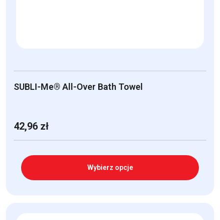
SUBLI-Me® All-Over Bath Towel
42,96
zł
Wybierz opcje
Ten
produkt