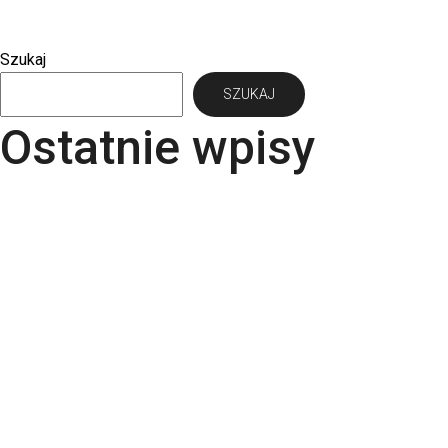
Szukaj
SZUKAJ
Ostatnie wpisy
Papier Pergraphica – papier niepowlekany
premium do druku
Torba bawełniana z kieszonką na matę – wygoda i
styl w jednym produkcie
Kartki świąteczne dla firm – jaki papier i
uszlachetnienia wybrać? | RGB Druk
Rodzaje papieru do druku – Kompletny przewodnik
po podłożach | RGB Druk
Kalendarze firmowe 2026 – trójdzielne,
spiralowane i biurkowe. Jak wybrać najlepszy dla