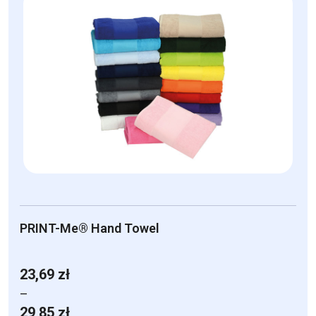
ma
wiele
wariantów.
Opcje
można
wybrać
na
stronie
produktu
PRINT-Me® Hand Towel
23,69
zł
–
Zakres
29,85
zł