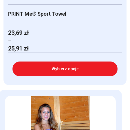
PRINT-Me® Sport Towel
23,69
zł
–
Zakres
25,91
zł
cen:
od
23,69 zł
Wybierz opcje
do
25,91 zł
Ten
produkt
ma
wiele
wariantów.
Opcje