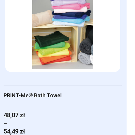
PRINT-Me® Bath Towel
48,07
zł
–
Zakres
54,49
zł