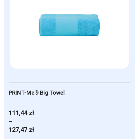
PRINT-Me® Big Towel
111,44
zł
–
Zakres
127,47
zł
cen: