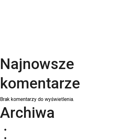
uszlachetnienia wybrać? | RGB Druk
Rodzaje papieru do druku – Kompletny przewodnik
po podłożach | RGB Druk
Kalendarze firmowe 2026 – trójdzielne,
spiralowane i biurkowe. Jak wybrać najlepszy dla
swojej firmy?
Najnowsze
komentarze
Brak komentarzy do wyświetlenia.
Archiwa
grudzień 2025
listopad 2025