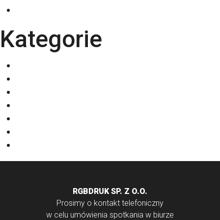
październik 2025
Kategorie
Eventy
Kalendarze
Nadruki na odzieży
Odzież
Papiery
Rodzaje Druku
Torby bawełniane
RGBDRUK SP. Z O.O.
Prosimy o kontakt telefoniczny
w celu umówienia spotkania w biurze