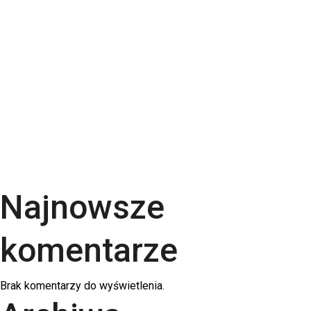
Torba bawełniana z kieszonką na matę – wygoda i
styl w jednym produkcie
Kartki świąteczne dla firm – jaki papier i
uszlachetnienia wybrać? | RGB Druk
Rodzaje papieru do druku – Kompletny przewodnik
po podłożach | RGB Druk
Kalendarze firmowe 2026 – trójdzielne,
spiralowane i biurkowe. Jak wybrać najlepszy dla
swojej firmy?
Najnowsze
komentarze
Brak komentarzy do wyświetlenia.