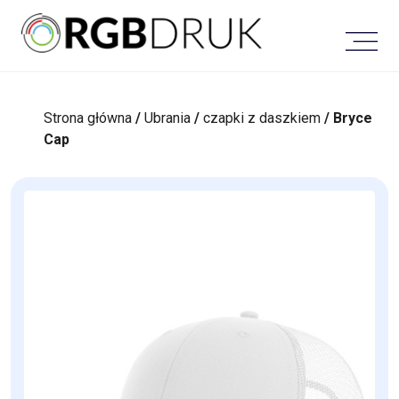
Skip
to
content
Strona główna
/
Ubrania
/
czapki z daszkiem
/ Bryce
Cap