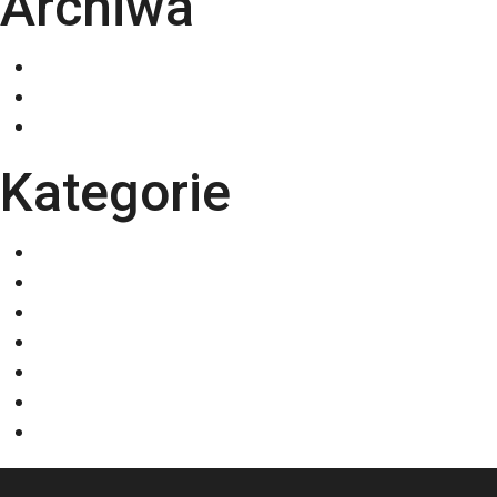
Archiwa
grudzień 2025
listopad 2025
październik 2025
Kategorie
Eventy
Kalendarze
Nadruki na odzieży
Odzież
Papiery
Rodzaje Druku
Torby bawełniane