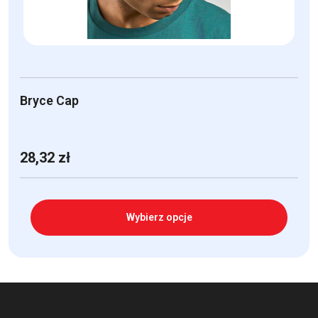
stronie
produktu
Bryce Cap
28,32
zł
Wybierz opcje
Ten
produkt
ma
wiele