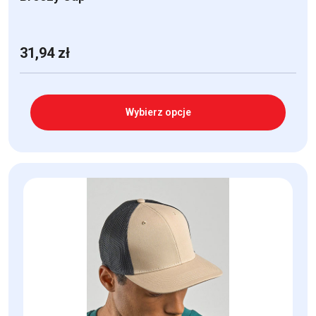
31,94
zł
Wybierz opcje
Ten
produkt
ma
wiele
wariantów.
Opcje
można
wybrać
na