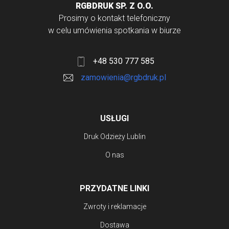
RGBDRUK SP. Z O.O.
wariantów.
Prosimy o kontakt telefoniczny
Opcje
w celu umówienia spotkania w biurze
można
wybrać
+48 530 777 585
na
zamowienia@rgbdruk.pl
stronie
produktu
USŁUGI
Druk Odzieży Lublin
O nas
PRZYDATNE LINKI
Zwroty i reklamacje
Dostawa