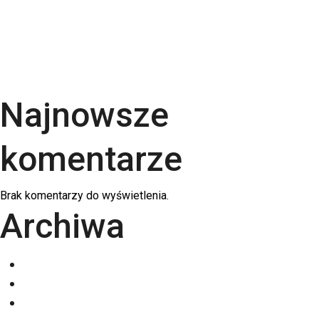
po podłożach | RGB Druk
Kalendarze firmowe 2026 – trójdzielne,
spiralowane i biurkowe. Jak wybrać najlepszy dla
swojej firmy?
Najnowsze
komentarze
Brak komentarzy do wyświetlenia.
Archiwa
grudzień 2025
listopad 2025
październik 2025