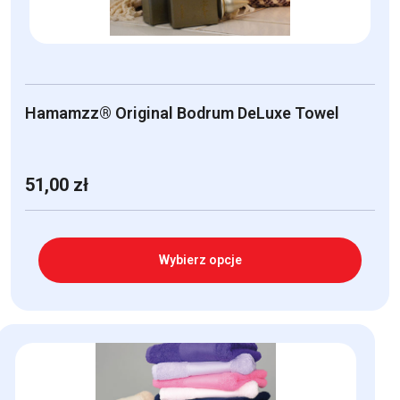
Hamamzz® Original Bodrum DeLuxe Towel
51,00
zł
Wybierz opcje
Ten
produkt
ma
wiele