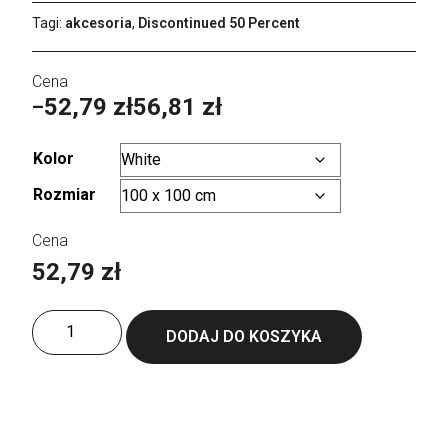
Tagi:
akcesoria
,
Discontinued 50 Percent
52,79
zł
56,81
zł
–
Zakres
cen:
Kolor
od
Rozmiar
Wyczyść
52,79 zł
do
52,79
zł
56,81 zł
ilość
DODAJ DO KOSZYKA
Babiezz®
Baby
Hooded
Towel