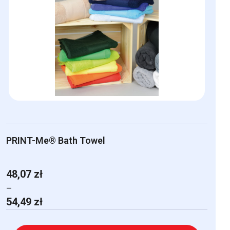
wariantów.
Opcje
można
wybrać
na
stronie
produktu
PRINT-Me® Bath Towel
48,07
zł
–
Zakres
54,49
zł
cen:
od