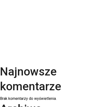
Torba bawełniana z kieszonką na matę – wygoda i
styl w jednym produkcie
Kartki świąteczne dla firm – jaki papier i
uszlachetnienia wybrać? | RGB Druk
Rodzaje papieru do druku – Kompletny przewodnik
po podłożach | RGB Druk
Kalendarze firmowe 2026 – trójdzielne,
spiralowane i biurkowe. Jak wybrać najlepszy dla
swojej firmy?
Najnowsze
komentarze
Brak komentarzy do wyświetlenia.