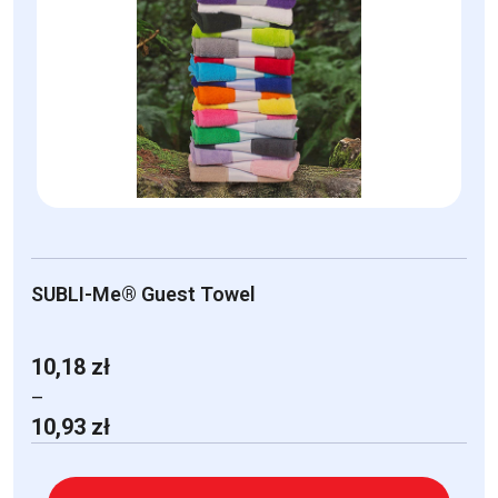
Opcje
można
wybrać
na
stronie
produktu
SUBLI-Me® Guest Towel
10,18
zł
–
Zakres
10,93
zł
cen:
od