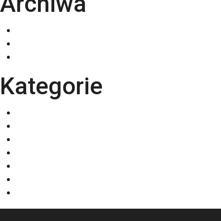
Archiwa
grudzień 2025
listopad 2025
październik 2025
Kategorie
Eventy
Kalendarze
Nadruki na odzieży
Odzież
Papiery
Rodzaje Druku
Torby bawełniane