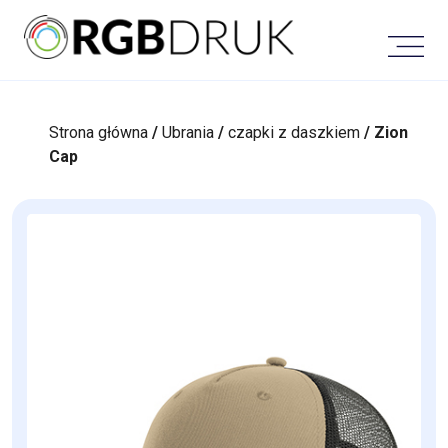
Skip
to
content
Strona główna
/
Ubrania
/
czapki z daszkiem
/ Zion
Cap