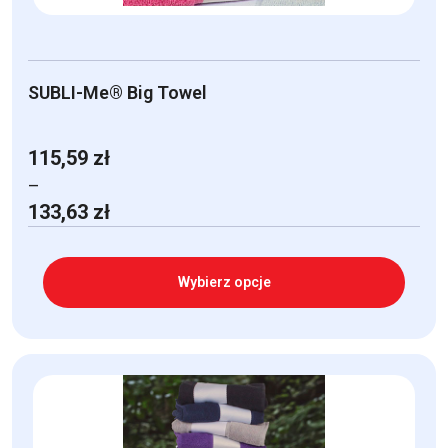
SUBLI-Me® Big Towel
115,59
zł
–
Zakres
133,63
zł
cen:
od
115,59 zł
Wybierz opcje
do
133,63 zł
Ten
produkt
ma
wiele
wariantów.