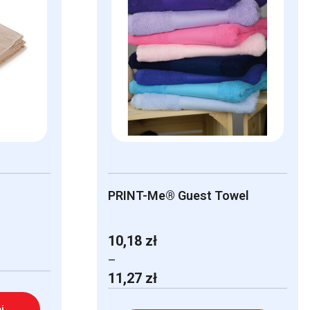
PRINT-Me® Guest Towel
10,18
zł
–
Zakres
11,27
zł
cen:
od
j