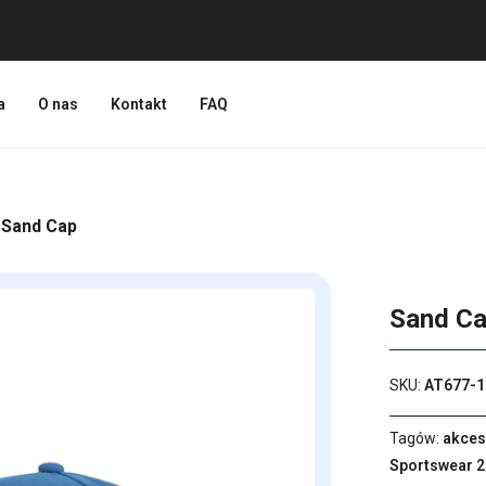
a
O nas
Kontakt
FAQ
 Sand Cap
Sand C
SKU:
AT677-1
Tagów:
akces
Sportswear 