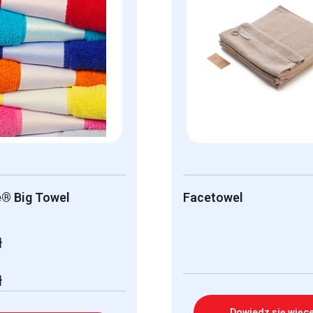
® Big Towel
Facetowel
ł
ł
Dowiedz się więce