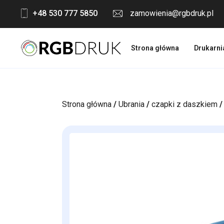
Skip
+48 530 777 5850
zamowienia@rgbdruk.pl
to
content
Strona główna
Drukarni
Strona główna
/
Ubrania
/
czapki z daszkiem
/