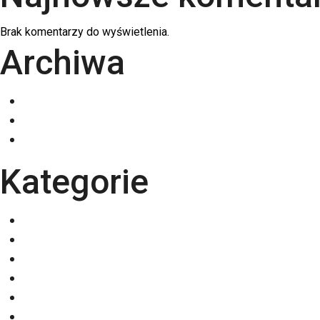
Brak komentarzy do wyświetlenia.
Archiwa
grudzień 2025
listopad 2025
październik 2025
Kategorie
Eventy
Kalendarze
Nadruki na odzieży
Odzież
Papiery
Rodzaje Druku