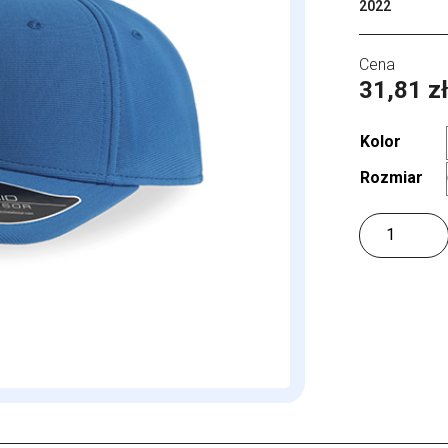
2022
31,81
z
Kolor
Rozmiar
ilość
Sand
Cap