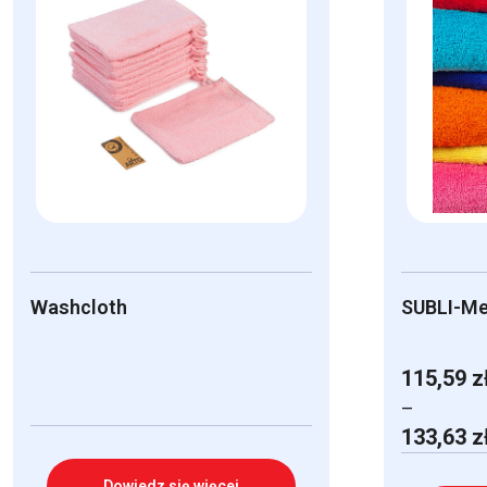
Washcloth
SUBLI-Me
115,59
z
–
Zakres
133,63
z
cen:
od
Dowiedz się więcej