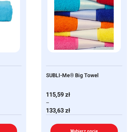
SUBLI-Me® Big Towel
115,59
zł
–
Zakres
133,63
zł
cen:
od
115,59 zł
Wybierz opcje