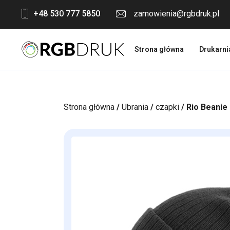
Skip
+48 530 777 5850
zamowienia@rgbdruk.pl
to
content
Strona główna
Drukarni
Strona główna
/
Ubrania
/
czapki
/ Rio Beanie