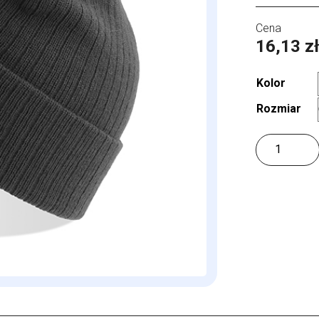
16,13
z
Kolor
Rozmiar
ilość
Rio
Beanie