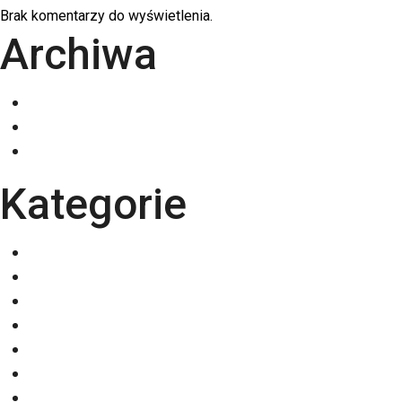
Brak komentarzy do wyświetlenia.
Archiwa
grudzień 2025
listopad 2025
październik 2025
Kategorie
Eventy
Kalendarze
Nadruki na odzieży
Odzież
Papiery
Rodzaje Druku
Torby bawełniane