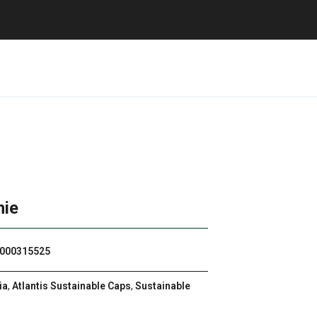
nie
000315525
ia
,
Atlantis Sustainable Caps
,
Sustainable