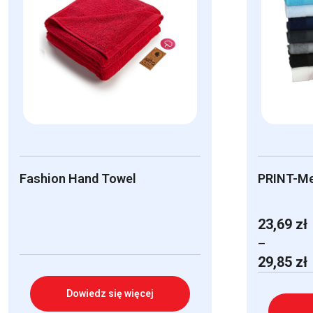
Fashion Hand Towel
PRINT-M
23,69
zł
–
Zakres
29,85
zł
cen:
od
Dowiedz się więcej
23,69 zł