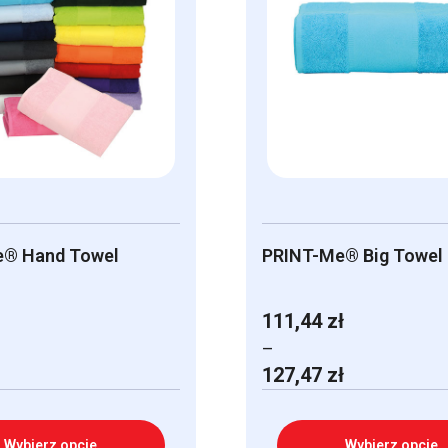
e® Hand Towel
PRINT-Me® Big Towel
111,44
zł
–
Zakres
127,47
zł
cen:
od
111,44 zł
Wybierz opcje
Wybierz opcje