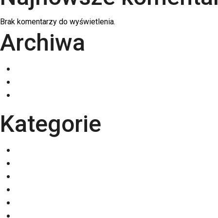
Brak komentarzy do wyświetlenia.
Archiwa
grudzień 2025
listopad 2025
październik 2025
Kategorie
Eventy
Kalendarze
Nadruki na odzieży
Odzież
Papiery
Rodzaje Druku