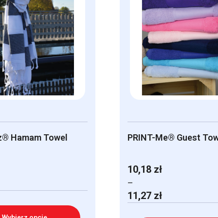
® Hamam Towel
PRINT-Me® Guest Tow
10,18
zł
–
Zakres
11,27
zł
cen:
od
Wybierz opcje