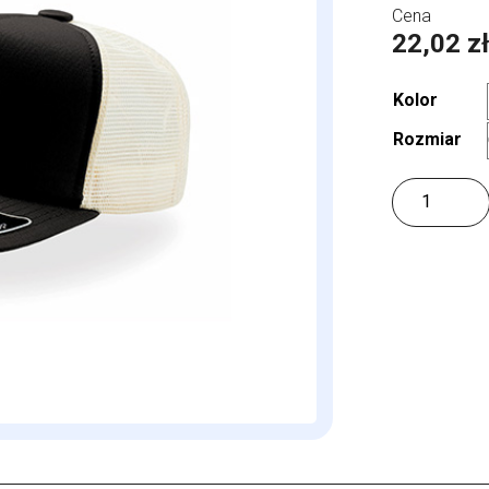
22,02
z
Kolor
Rozmiar
ilość
Record
-
Trucker
Cap