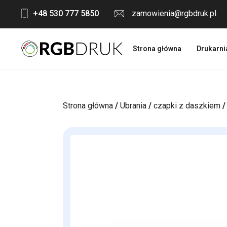
Skip
+48 530 777 5850
zamowienia@rgbdruk.pl
to
content
Strona główna
Drukarni
Strona główna
/
Ubrania
/
czapki z daszkiem
/