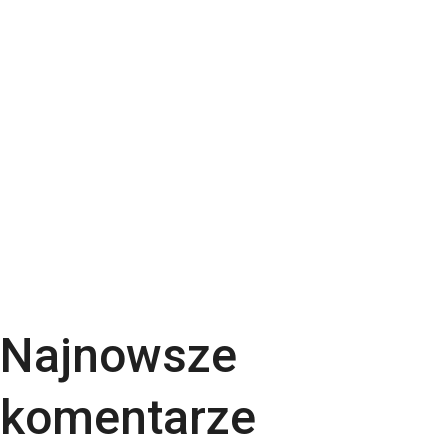
Papier Pergraphica – papier niepowlekany
premium do druku
Torba bawełniana z kieszonką na matę – wygoda i
styl w jednym produkcie
Kartki świąteczne dla firm – jaki papier i
uszlachetnienia wybrać? | RGB Druk
Rodzaje papieru do druku – Kompletny przewodnik
po podłożach | RGB Druk
Kalendarze firmowe 2026 – trójdzielne,
spiralowane i biurkowe. Jak wybrać najlepszy dla
swojej firmy?
Najnowsze
komentarze