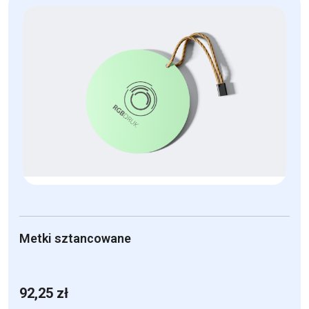
ma
wiele
wariantów.
Opcje
można
wybrać
na
stronie
produktu
Metki sztancowane
92,25
zł