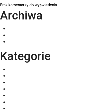
Brak komentarzy do wyświetlenia.
Archiwa
grudzień 2025
listopad 2025
październik 2025
Kategorie
Eventy
Kalendarze
Nadruki na odzieży
Odzież
Papiery
Rodzaje Druku
Torby bawełniane