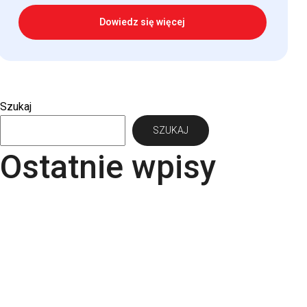
Dowiedz się więcej
Szukaj
SZUKAJ
Ostatnie wpisy
Papier Pergraphica – papier niepowlekany
premium do druku
Torba bawełniana z kieszonką na matę – wygoda i
styl w jednym produkcie
Kartki świąteczne dla firm – jaki papier i
uszlachetnienia wybrać? | RGB Druk