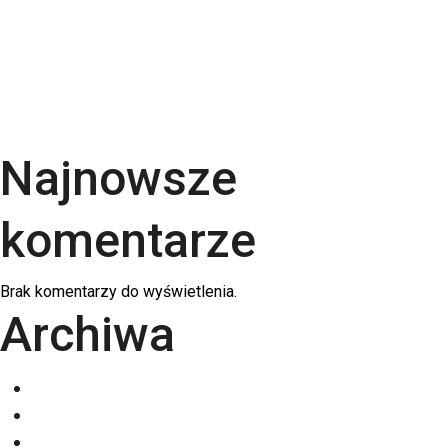
Rodzaje papieru do druku – Kompletny przewodnik
po podłożach | RGB Druk
Kalendarze firmowe 2026 – trójdzielne,
spiralowane i biurkowe. Jak wybrać najlepszy dla
swojej firmy?
Najnowsze
komentarze
Brak komentarzy do wyświetlenia.
Archiwa
grudzień 2025
listopad 2025
październik 2025