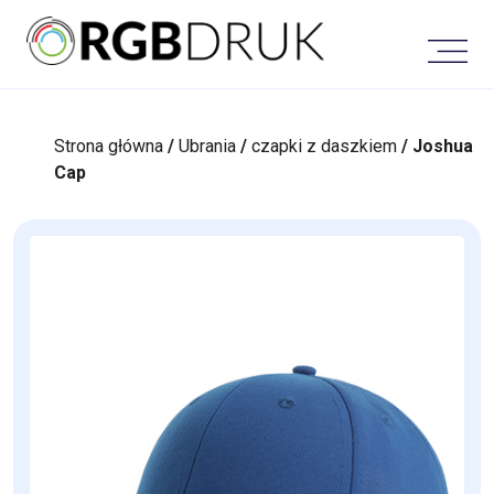
Skip
to
content
Strona główna
/
Ubrania
/
czapki z daszkiem
/ Joshua
Cap