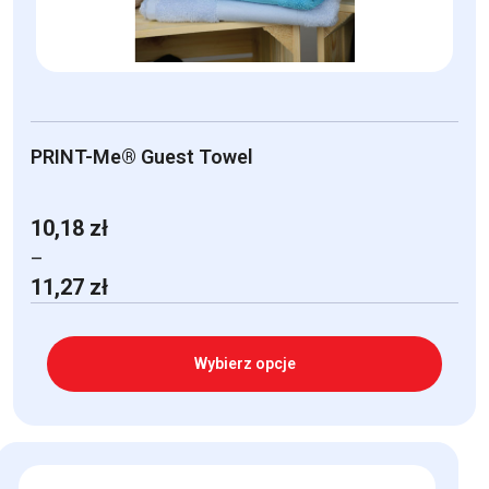
PRINT-Me® Guest Towel
10,18
zł
–
Zakres
11,27
zł
cen:
od
10,18 zł
Wybierz opcje
do
11,27 zł
Ten
produkt
ma