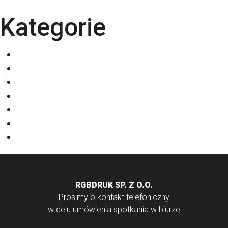
Kategorie
Eventy
Kalendarze
Nadruki na odzieży
Odzież
Papiery
Rodzaje Druku
Torby bawełniane
RGBDRUK SP. Z O.O.
Prosimy o kontakt telefoniczny
w celu umówienia spotkania w biurze