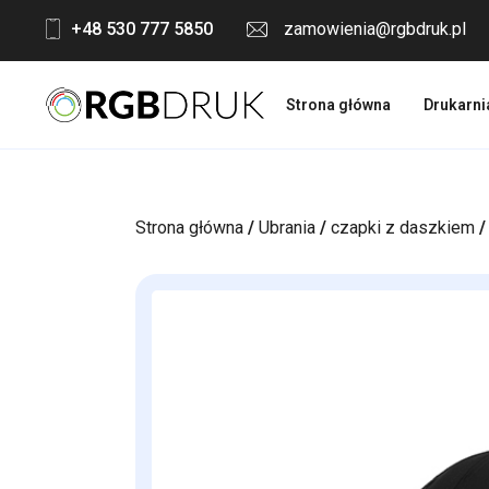
Skip
+48 530 777 5850
zamowienia@rgbdruk.pl
to
content
Strona główna
Drukarni
Strona główna
/
Ubrania
/
czapki z daszkiem
/