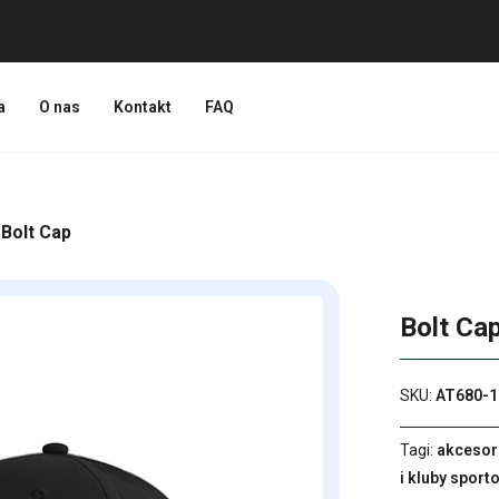
a
O nas
Kontakt
FAQ
 Bolt Cap
Bolt Ca
SKU:
AT680-1
Tagi:
akcesor
i kluby sport