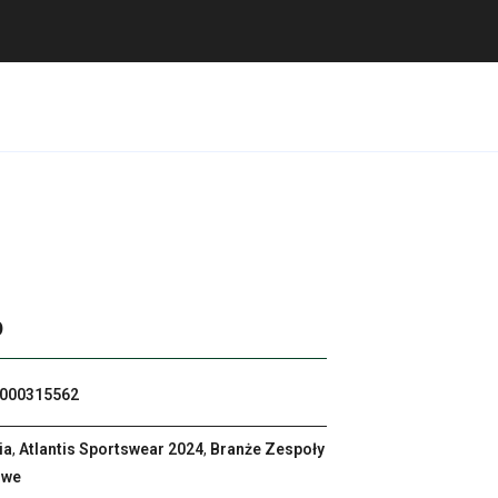
p
000315562
ia
,
Atlantis Sportswear 2024
,
Branże Zespoły
owe