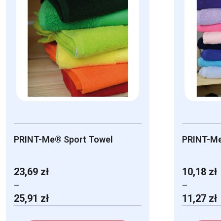
PRINT-Me® Sport Towel
PRINT-Me
23,69
zł
10,18
zł
–
–
Zakres
Zakres
25,91
zł
11,27
zł
cen:
cen:
od
od