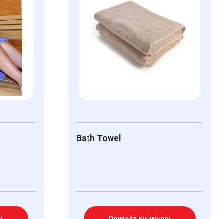
Bath Towel
j
Dowiedz się więcej