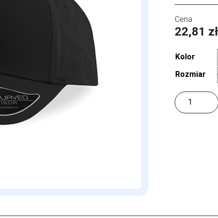
22,81
z
Kolor
Rozmiar
ilość
Bolt
Cap