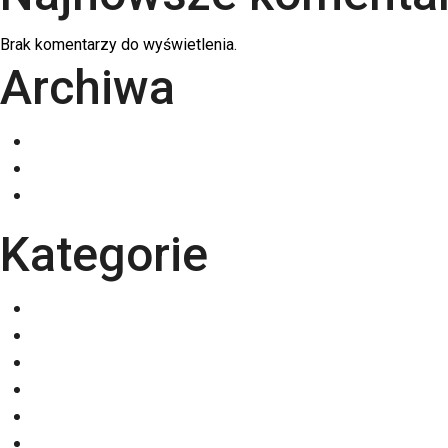
Brak komentarzy do wyświetlenia.
Archiwa
grudzień 2025
listopad 2025
październik 2025
Kategorie
Eventy
Kalendarze
Nadruki na odzieży
Odzież
Papiery
Rodzaje Druku