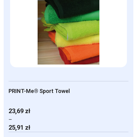
PRINT-Me® Sport Towel
23,69
zł
–
Zakres
25,91
zł
cen: