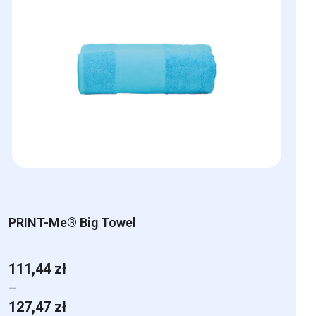
PRINT-Me® Big Towel
111,44
zł
–
Zakres
127,47
zł
cen: