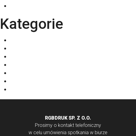
październik 2025
Kategorie
Eventy
Kalendarze
Nadruki na odzieży
Odzież
Papiery
Rodzaje Druku
Torby bawełniane
RGBDRUK SP. Z O.O.
Prosimy o kontakt telefoniczny
w celu umówienia spotkania w biurze