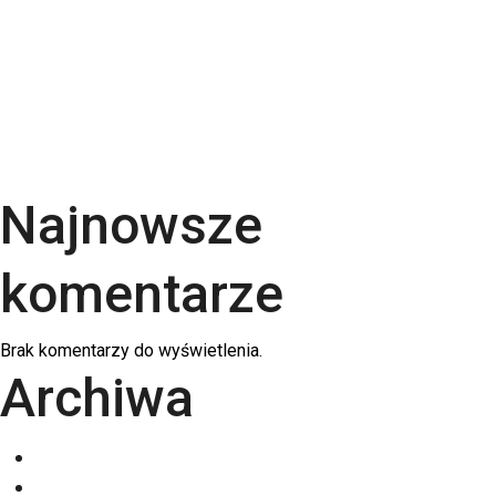
uszlachetnienia wybrać? | RGB Druk
Rodzaje papieru do druku – Kompletny przewodnik
po podłożach | RGB Druk
Kalendarze firmowe 2026 – trójdzielne,
spiralowane i biurkowe. Jak wybrać najlepszy dla
swojej firmy?
Najnowsze
komentarze
Brak komentarzy do wyświetlenia.
Archiwa
grudzień 2025
listopad 2025