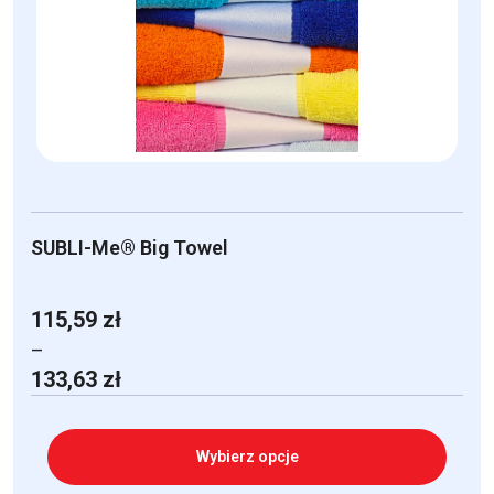
SUBLI-Me® Big Towel
115,59
zł
–
Zakres
133,63
zł
cen:
od
115,59 zł
Wybierz opcje
do