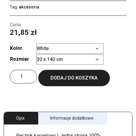
Tag:
akcesoria
21,85
zł
Kolor
Rozmiar
Wyczyść
ilość
DODAJ DO KOSZYKA
All
Over
Sport
Towel
Opis
Informacje dodatkowe
Ręcznik kąpielowy | Jedna strona 100%