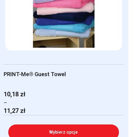
PRINT-Me® Guest Towel
10,18
zł
–
Zakres
11,27
zł
cen:
od
10,18 zł
Wybierz opcje