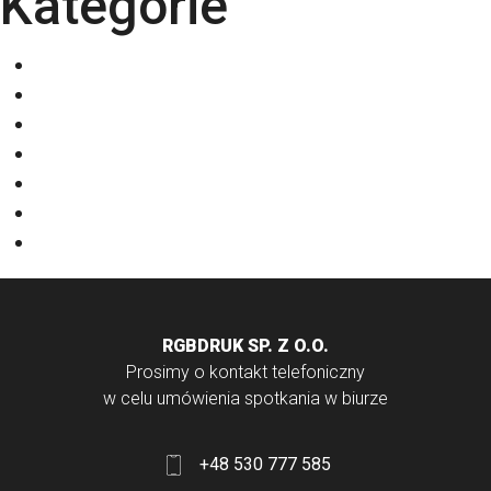
Kategorie
Eventy
Kalendarze
Nadruki na odzieży
Odzież
Papiery
Rodzaje Druku
Torby bawełniane
RGBDRUK SP. Z O.O.
Prosimy o kontakt telefoniczny
w celu umówienia spotkania w biurze
+48 530 777 585