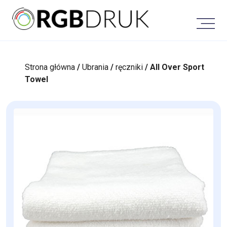
Skip
to
content
Strona główna
/
Ubrania
/
ręczniki
/ All Over Sport
Towel