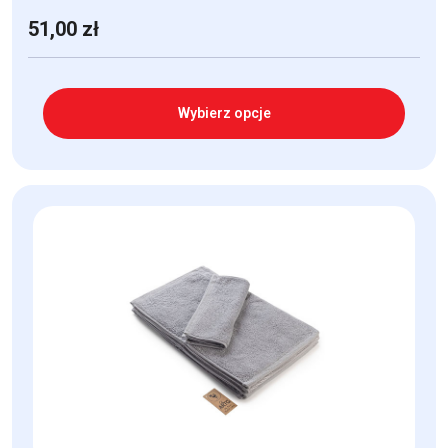
51,00
zł
Wybierz opcje
Ten
produkt
ma
wiele
wariantów.
Opcje
można
wybrać
na
stronie
produktu