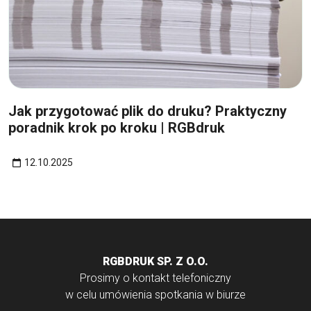
12
paź
Jak przygotować plik do druku? Praktyczny
poradnik krok po kroku | RGBdruk
12.10.2025
RGBDRUK SP. Z O.O.
Prosimy o kontakt telefoniczny
w celu umówienia spotkania w biurze