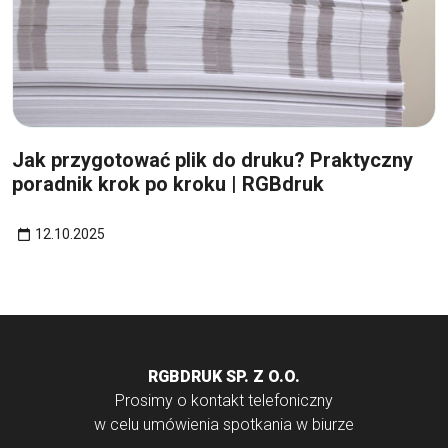
12
paź
Jak przygotować plik do druku? Praktyczny
poradnik krok po kroku | RGBdruk
12.10.2025
RGBDRUK SP. Z O.O.
Prosimy o kontakt telefoniczny
w celu umówienia spotkania w biurze