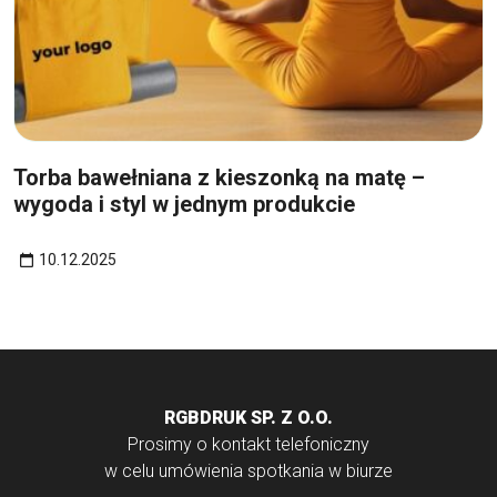
10
gru
Torba bawełniana z kieszonką na matę –
wygoda i styl w jednym produkcie
10.12.2025
RGBDRUK SP. Z O.O.
Prosimy o kontakt telefoniczny
w celu umówienia spotkania w biurze