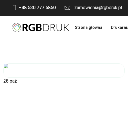
Skip
+48 530 777 5850
zamowienia@rgbdruk.pl
to
content
Strona główna
Drukarni
28
paź