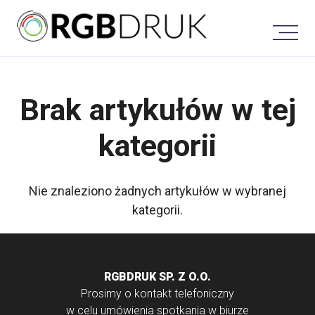
Skip
to
content
Brak artykułów w tej
kategorii
Nie znaleziono żadnych artykułów w wybranej
kategorii.
RGBDRUK SP. Z O.O.
Prosimy o kontakt telefoniczny
w celu umówienia spotkania w biurze