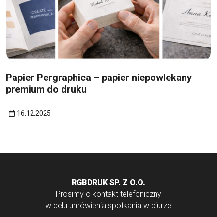
16
gru
Papier Pergraphica – papier niepowlekany
premium do druku
16.12.2025
RGBDRUK SP. Z O.O.
Prosimy o kontakt telefoniczny
w celu umówienia spotkania w biurze