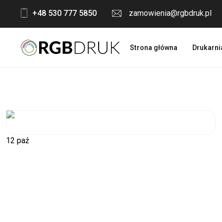
Skip
+48 530 777 5850
zamowienia@rgbdruk.pl
to
content
Strona główna
Drukarni
12
paź