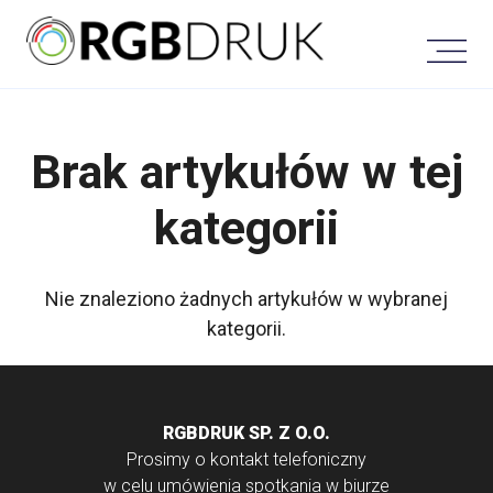
Skip
to
content
Brak artykułów w tej
kategorii
Nie znaleziono żadnych artykułów w wybranej
kategorii.
RGBDRUK SP. Z O.O.
Prosimy o kontakt telefoniczny
w celu umówienia spotkania w biurze