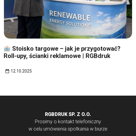
12
paź
Stoisko targowe – jak je przygotować?
Roll-upy, ścianki reklamowe | RGBdruk
12.10.2025
RGBDRUK SP. Z O.O.
Prosimy o kontakt telefoniczny
w celu umówienia spotkania w biurze