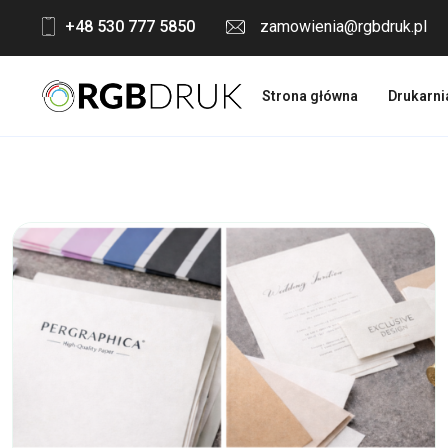
Skip
+48 530 777 5850
zamowienia@rgbdruk.pl
to
content
Strona główna
Drukarni