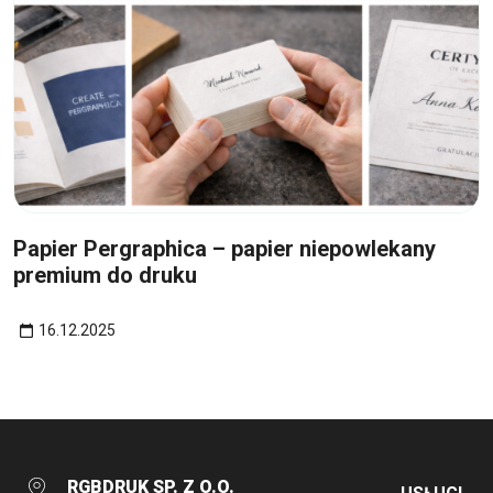
16
gru
Papier Pergraphica – papier niepowlekany
premium do druku
16.12.2025
RGBDRUK SP. Z O.O.