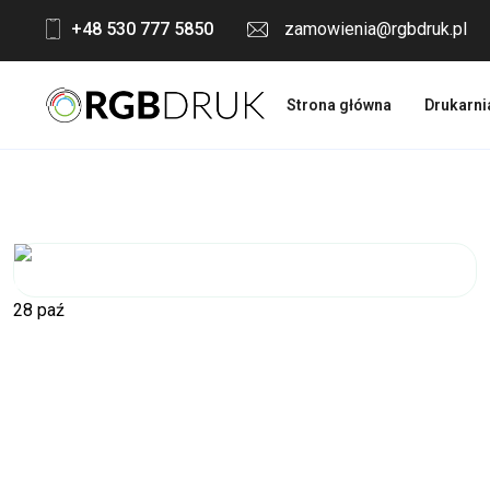
Skip
+48 530 777 5850
zamowienia@rgbdruk.pl
to
content
Strona główna
Drukarni
28
paź