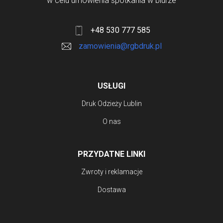
w celu umówienia spotkania w biurze
+48 530 777 585
zamowienia@rgbdruk.pl
USŁUGI
Druk Odzieży Lublin
O nas
PRZYDATNE LINKI
Zwroty i reklamacje
Dostawa