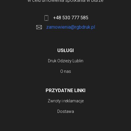
w celu umówienia spotkania w biurze
+48 530 777 585
zamowienia@rgbdruk.pl
USŁUGI
Druk Odzieży Lublin
O nas
PRZYDATNE LINKI
Zwroty i reklamacje
Dostawa