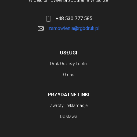
w celu umówienia spotkania w biurze
+48 530 777 585
zamowienia@rgbdruk.pl
USŁUGI
Druk Odzieży Lublin
O nas
PRZYDATNE LINKI
Zwroty i reklamacje
Dostawa