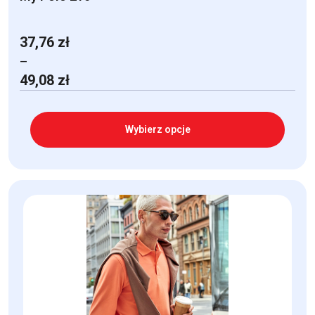
37,76
zł
–
Zakres
49,08
zł
cen:
od
37,76 zł
Wybierz opcje
do
49,08 zł
Ten
produkt
ma
wiele
wariantów.
Opcje
można
wybrać