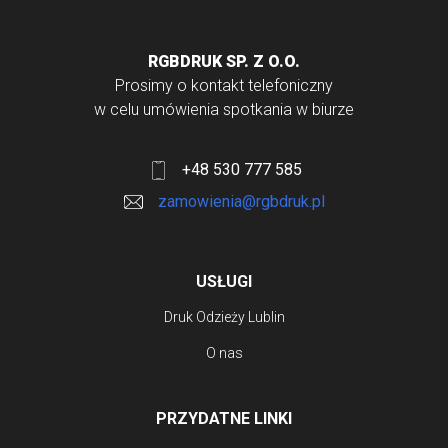
ma
wiele
RGBDRUK SP. Z O.O.
wariantów.
Prosimy o kontakt telefoniczny
Opcje
w celu umówienia spotkania w biurze
można
wybrać
+48 530 777 585
na
zamowienia@rgbdruk.pl
stronie
produktu
USŁUGI
Druk Odzieży Lublin
O nas
PRZYDATNE LINKI