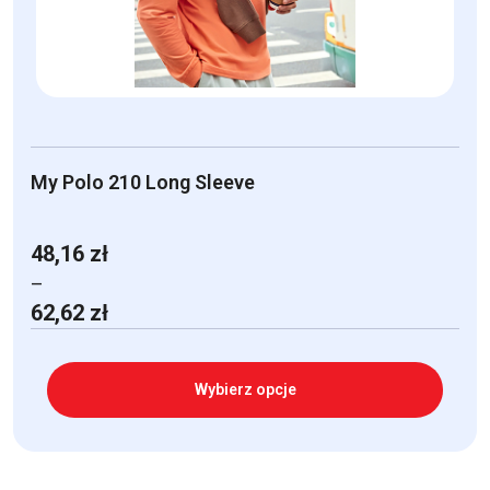
na
stronie
produktu
My Polo 210 Long Sleeve
48,16
zł
–
Zakres
62,62
zł
cen:
od
48,16 zł
Wybierz opcje
do
62,62 zł
Ten
produkt