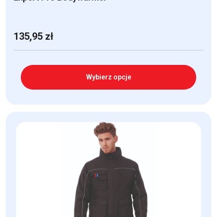
135,95
zł
Wybierz opcje
Ten
produkt
ma
wiele
wariantów.
Opcje
można
wybrać
na