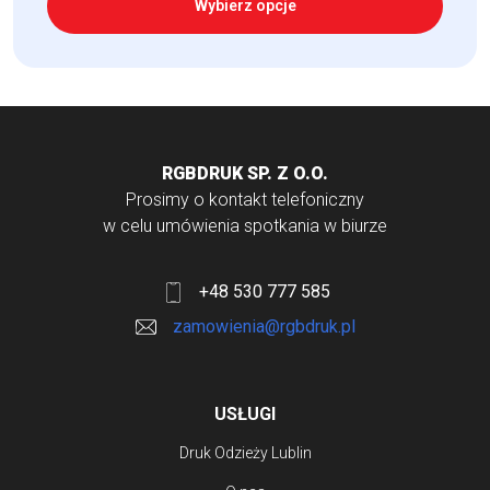
Wybierz opcje
Ten
produkt
ma
wiele
RGBDRUK SP. Z O.O.
wariantów.
Prosimy o kontakt telefoniczny
Opcje
w celu umówienia spotkania w biurze
można
wybrać
+48 530 777 585
na
zamowienia@rgbdruk.pl
stronie
produktu
USŁUGI
Druk Odzieży Lublin