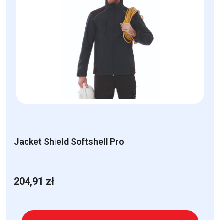
wariantów.
Opcje
można
wybrać
na
stronie
produktu
Jacket Shield Softshell Pro
204,91
zł