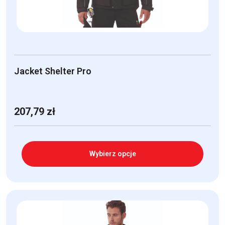
stronie
produktu
Jacket Shelter Pro
207,79
zł
Wybierz opcje
Ten
produkt
ma
wiele