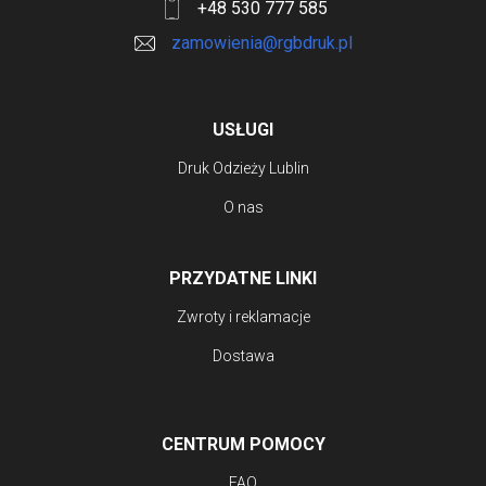
+48 530 777 585
na
zamowienia@rgbdruk.pl
stronie
produktu
USŁUGI
Druk Odzieży Lublin
O nas
PRZYDATNE LINKI
Zwroty i reklamacje
Dostawa
CENTRUM POMOCY
FAQ