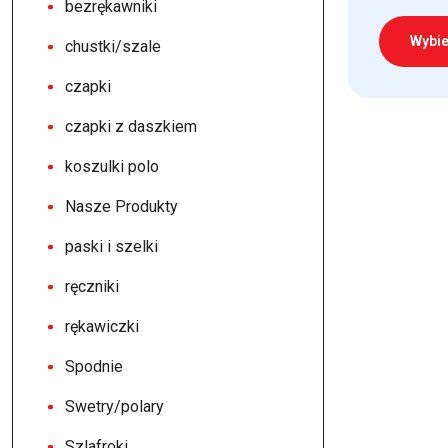
bezrękawniki
Wybie
chustki/szale
czapki
Ten
produkt
czapki z daszkiem
ma
koszulki polo
wiele
wariantów.
Nasze Produkty
Opcje
paski i szelki
można
wybrać
ręczniki
na
rękawiczki
stronie
produktu
Spodnie
Swetry/polary
Szlafroki