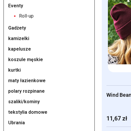
ma
Eventy
wiele
Roll-up
wariantów.
Gadżety
Opcje
można
kamizelki
wybrać
kapelusze
na
koszule męskie
stronie
produktu
kurtki
maty łazienkowe
polary rozpinane
Wind Bean
szaliki/kominy
tekstylia domowe
11,67
zł
Ubrania