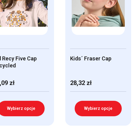
d Recy Five Cap
Kids´ Fraser Cap
cycled
,09
zł
28,32
zł
Wybierz opcje
Wybierz opcje
n
Ten
odukt
produkt