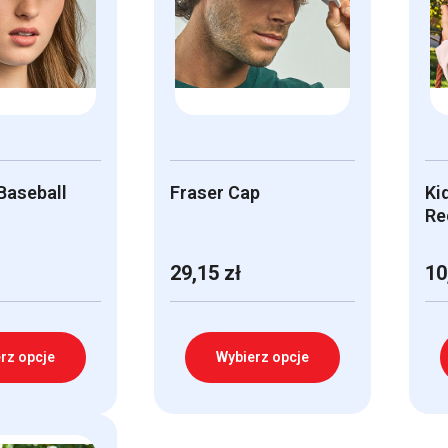
Baseball
Fraser Cap
Ki
Re
29,15
zł
10
rz opcje
Wybierz opcje
Ten
Te
produkt
pr