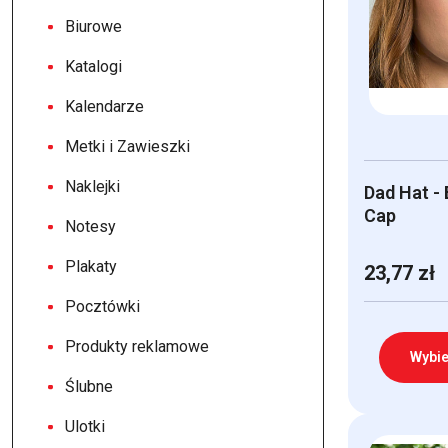
Biurowe
Katalogi
Kalendarze
Metki i Zawieszki
Naklejki
Dad Hat - 
Cap
Notesy
Plakaty
23,77
zł
Pocztówki
Produkty reklamowe
Wybie
Ślubne
Ten
Ulotki
produkt