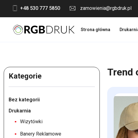
Skip
+48 530 777 5850
zamowienia@rgbdruk.pl
to
content
Strona główna
Drukarni
Trend 
Kategorie
Bez kategorii
Drukarnia
Wizytówki
Banery Reklamowe