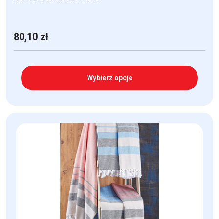
80,10
zł
Wybierz opcje
Ten
produkt
ma
wiele
wariantów.
Opcje
można
wybrać
na