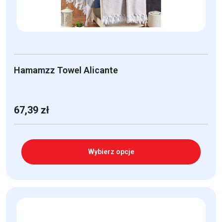
stronie
produktu
Hamamzz Towel Alicante
67,39
zł
Wybierz opcje
Ten
produkt
ma
wiele