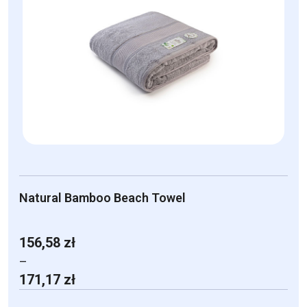
wariantów.
Opcje
można
wybrać
na
stronie
produktu
Natural Bamboo Beach Towel
156,58
zł
–
Zakres
171,17
zł
cen:
od