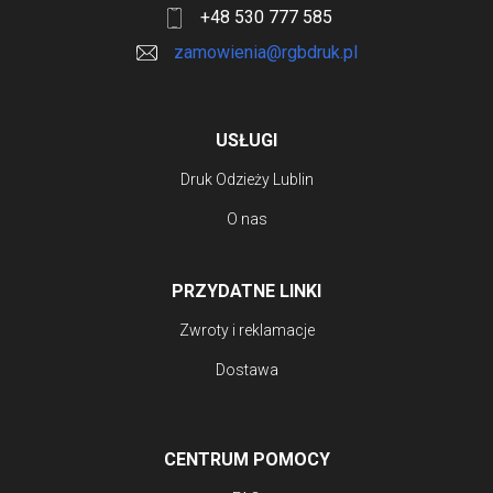
+48 530 777 585
na
zamowienia@rgbdruk.pl
stronie
produktu
USŁUGI
Druk Odzieży Lublin
O nas
PRZYDATNE LINKI
Zwroty i reklamacje
Dostawa
CENTRUM POMOCY